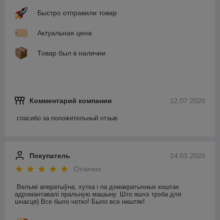
Быстро отправили товар
Актуальная цена
Товар был в наличии
Комментарий компании
12.07.2020
спасибо за положительный отзыв
Покупатель
24.03.2020
Отлично
Вельмі аператыўна, хутка і па дэмакратычных коштах 
адрэмантавалі пральную машыну. Што яшчэ трэба для 
шчасця) Все было четко! Было все ништяк! 